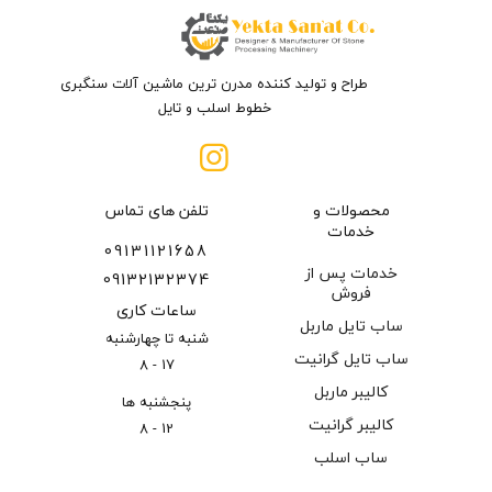
طراح و تولید کننده مدرن ترین ماشین آلات سنگبری
خطوط اسلب و تایل
محصولات و
تلفن های تماس
خدمات
09131121658
خدمات پس از
09132132374
فروش
ساعات کاری
ساب تایل ماربل
شنبه تا چهارشنبه
ساب تایل گرانیت
17 - 8
کالیبر ماربل
پنجشنبه ها
کالیبر گرانیت
12 - 8
ساب اسلب