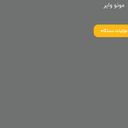
مونو وایر
جزئیات دستگاه