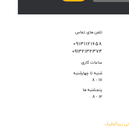
تلفن های تماس
09131121658
09132132374
ساعات کاری
شنبه تا چهارشنبه
17 - 8
پنجشنبه ها
12 - 8
ی زیباگرافیک